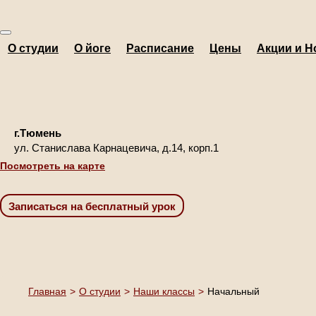
О студии
О йоге
Расписание
Цены
Акции и Н
г.Тюмень
ул. Станислава Карнацевича, д.14, корп.1
Посмотреть на карте
Главная
>
О студии
>
Наши классы
>
Начальный