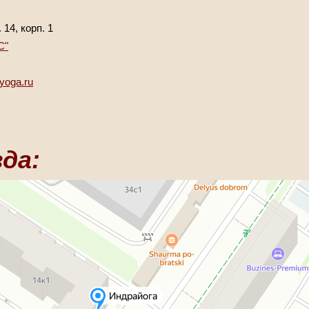
14, корп. 1
С"
yoga.ru
да: