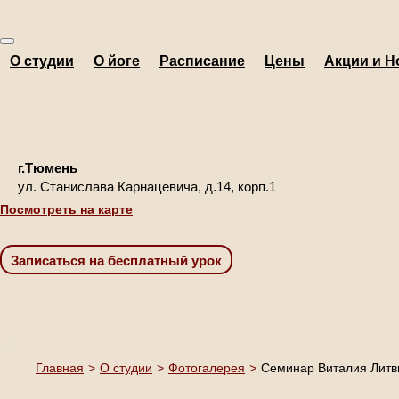
О студии
О йоге
Расписание
Цены
Акции и Н
г.Тюмень
ул. Станислава Карнацевича, д.14, корп.1
Посмотреть на карте
Главная
>
О студии
>
Фотогалерея
>
Семинар Виталия Литви