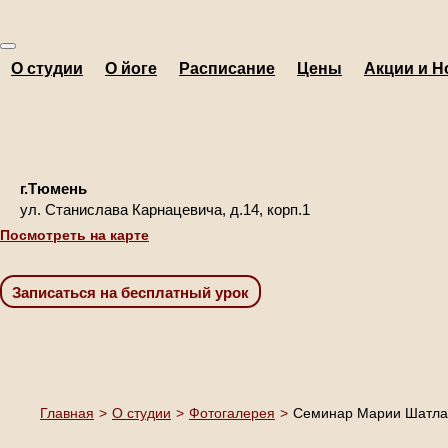
О студии
О йоге
Расписание
Цены
Акции и Н
г.Тюмень
ул. Станислава Карнацевича, д.14, корп.1
Посмотреть на карте
Главная
>
О студии
>
Фотогалерея
>
Семинар Марии Шатла