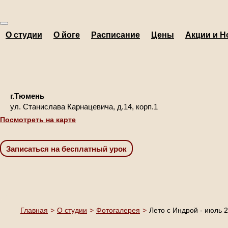
О студии
О йоге
Расписание
Цены
Акции и Н
г.Тюмень
ул. Станислава Карнацевича, д.14, корп.1
Посмотреть на карте
Главная
>
О студии
>
Фотогалерея
>
Лето с Индрой - июль 2