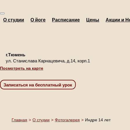
О студии
О йоге
Расписание
Цены
Акции и Н
г.Тюмень
ул. Станислава Карнацевича, д.14, корп.1
Посмотреть на карте
Главная
>
О студии
>
Фотогалерея
>
Индре 14 лет