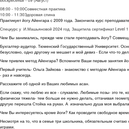
Воскресенье - 09 (Август)
08:00 - 10:00
Совместная практика
10:00 - 11:30
Здоровая спина
Практикует йогу Айенгара с 2009 года. Закончила курс преподават
Спецкурс у И.Машьяновой 2024 год. Защитила сертификат Level 1 
Чем Вы занимались, прежде чем стали преподавать йогу? Совмеща
Бухгалтер-аудитор. Тюменский Государственный Университет. Осн
безусловно, одно другому не мешает и мой девиз - Если что-то де
Чем привлек метод Айенгара? Вспомните Ваши первые занятия йог
Первый учитель- Ольга Зайкова - знакомство с методом Айенгара н
- раз и навсегда.
Расскажите об одной из Ваших любимых асан.
Если скажу, что люблю их все - слукавлю. Любимые позы- это те, 
физически тяжела- тем больше ее нужно делать, оттачивая геометр
другую перешла Стойка на руках. А изначально душа моя выбрала
Чем Вы интересуетесь кроме йоги? Как проводите свободное врем
Несмотря на то, что в семье три школьника, обязательным считаю
играми.