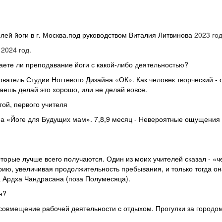
елей йоги в г. Москва.под руководством Виталия Литвинова
2023 го
2024 год.
ете ли преподавание йоги с какой-либо деятельностью?
ователь Студии Ногтевого Дизайна «ОК». Как человек творческий 
лаешь делай это хорошо, или не делай вовсе.
ой, первого учителя
а «Йоге для Будущих мам». 7,8,9 месяц - Невероятные ощущения лё
которые лучше всего получаются. Один из моих учителей сказал - «
ию, увеличивая продолжительность пребывания, и только тогда она
 Ардха Чандрасана (поза Полумесяца).
я?
 совмещение рабочей деятельности с отдыхом. Прогулки за городом