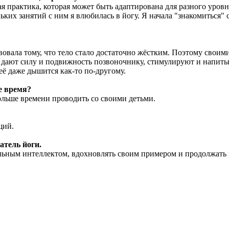
я практика, которая может быть адаптирована для разного уровн
х занятий с ним я влюбилась в йогу. Я начала "знакомиться" с
вовала тому, что тело стало достаточно жёстким. Поэтому свои
ад дают силу и подвижность позвоночнику, стимулируют и напит
её даже дышится как-то по-другому.
е время?
ольше времени проводить со своими детьми.
щий.
тель йоги.
альным интеллектом, вдохновлять своим примером и продолжать 