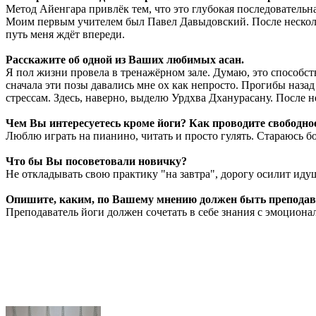
Метод Айенгара привлёк тем, что это глубокая последовательна
Моим первым учителем был Павел Давыдовский. После нескольки
путь меня ждёт впереди.
Расскажите об одной из Ваших любимых асан.
Я пол жизни провела в тренажёрном зале. Думаю, это способст
сначала эти позы давались мне ох как непросто. Прогибы наз
стрессам. Здесь, наверно, выделю Урдхва Дханурасану. После н
Чем Вы интересуетесь кроме йоги? Как проводите свободно
Люблю играть на пианино, читать и просто гулять. Стараюсь б
Что бы Вы посоветовали новичку?
Не откладывать свою практику "на завтра", дорогу осилит иду
Опишите, каким, по Вашему мнению должен быть преподава
Преподаватель йоги должен сочетать в себе знания с эмоцион