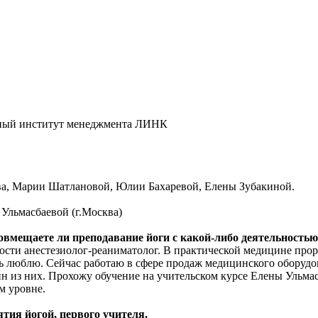
ный институт менеджмента ЛИНК
а, Марии Шатлановой, Юлии Бахаревой, Елены Зубакиной.
 Ульмасбаевой (г.Москва)
овмещаете ли преподавание йоги с какой-либо деятельность
и анестезиолог-реаниматолог. В практической медицине прораб
ь люблю. Сейчас работаю в сфере продаж медицинского оборудо
н из них. Прохожу обучение на учительском курсе Елены Ульма
м уровне.
ия йогой, первого учителя.