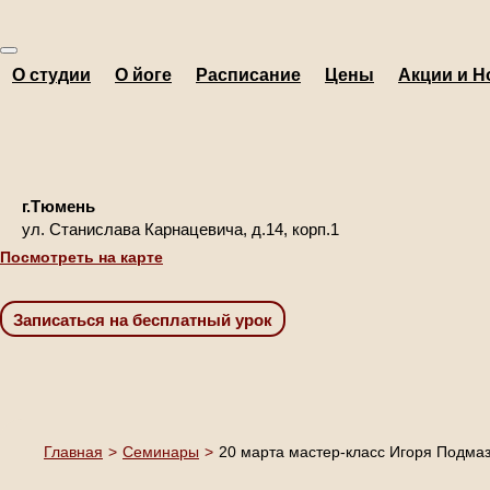
О студии
О йоге
Расписание
Цены
Акции и Н
г.Тюмень
ул. Станислава Карнацевича, д.14, корп.1
Посмотреть на карте
Главная
>
Семинары
>
20 марта мастер-класс Игоря Подмаз