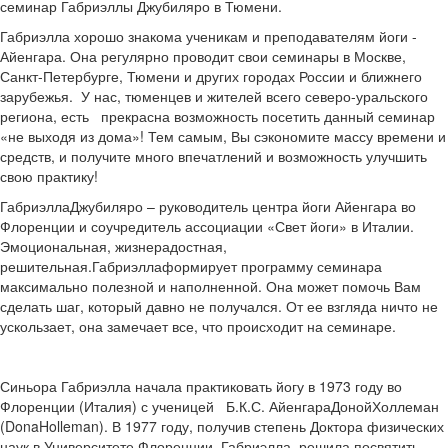
семинар Габриэллы Джубиляро в Тюмени.
Габриэлла хорошо знакома ученикам и преподавателям йоги -
Айенгара. Она регулярно проводит свои семинары в Москве,
Санкт-Петербурге, Тюмени и других городах России и ближнего
зарубежья. У нас, тюменцев и жителей всего северо-уральского
региона, есть прекрасна возможность посетить данный семинар
«не выходя из дома»! Тем самым, Вы сэкономите массу времени и
средств, и получите много впечатлений и возможность улучшить
свою практику!
ГабриэллаДжубиляро – руководитель центра йоги Айенгара во
Флоренции и соучредитель ассоциации «Свет йоги» в Италии.
Эмоциональная, жизнерадостная,
решительная.Габриэллаформирует программу семинара
максимально полезной и наполненной. Она может помочь Вам
сделать шаг, который давно не получался. От ее взгляда ничто не
ускользает, она замечает все, что происходит на семинаре.
Синьора Габриэлла начала практиковать йогу в 1973 году во
Флоренции (Италия) с ученицей Б.К.С. АйенгараДонойХоллеман
(DonaHolleman). В 1977 году, получив степень Доктора физических
наук в Университете Флоренции, Габриэлла решила посвятить