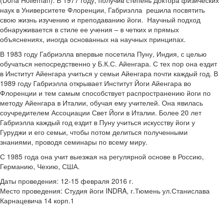
(Dona Holleman). В 1977 году, получив степень Доктора физических
наук в Университете Флоренции, Габриэлла решила посвятить
свою жизнь изучению и преподаванию йоги. Научный подход
обнаруживается в стиле ее учения – в четких и прямых
объяснениях, иногда основанных на научных принципах.
В 1983 году Габриэлла впервые посетила Пуну, Индия, с целью
обучаться непосредственно у Б.К.С. Айенгара. С тех пор она ездит
в Институт Айенгара учиться у семьи Айенгара почти каждый год. В
1989 году Габриэлла открывает Институт Йоги Айенгара во
Флоренции и тем самым способствует распространению йоги по
методу Айенгара в Италии, обучая ему учителей. Она явилась
соучредителем Ассоциации Свет Йоги в Италии. Более 20 лет
Габриэлла каждый год ездит в Пуну учиться искусству йоги у
Гуруджи и его семьи, чтобы потом делиться полученными
знаниями, проводя семинары по всему миру.
С 1985 года она учит выезжая на регулярной основе в Россию,
Германию, Чехию, США.
Даты проведения: 12-15 февраля 2016 г.
Место проведения: Студия йоги INDRA, г.Тюмень ул.Станислава
Карнацевича 14 корп.1