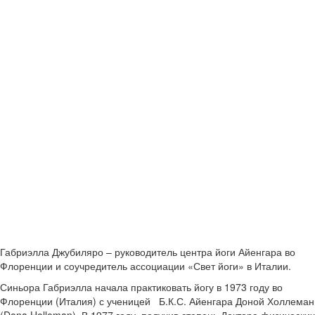
Габриэлла Джубиляро – руководитель центра йоги Айенгара во
Флоренции и соучредитель ассоциации «Свет йоги» в Италии.
Синьора Габриэлла начала практиковать йогу в 1973 году во
Флоренции (Италия) с ученицей Б.К.С. Айенгара Доной Холлеман