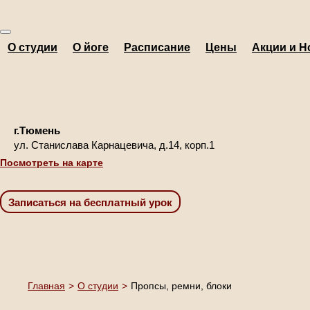
О студии
О йоге
Расписание
Цены
Акции и Н
г.Тюмень
ул. Станислава Карнацевича, д.14, корп.1
Посмотреть на карте
Главная
>
О студии
>
Пропсы, ремни, блоки