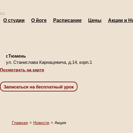
О студии
О йоге
Расписание
Цены
Акции и Н
г.Тюмень
ул. Станислава Карнацевича, д.14, корп.1
Посмотреть на карте
Главная
>
Новости
>
Акция