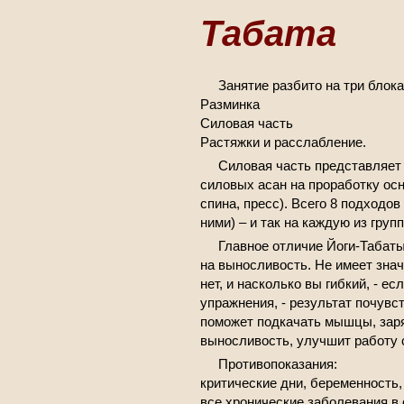
Табата
Занятие разбито на три блока
Разминка
Силовая часть
Растяжки и расслабление.
Силовая часть представляет
силовых асан на проработку осн
спина, пресс). Всего 8 подходо
ними) – и так на каждую из гру
Главное отличие Йоги-Табаты
на выносливость. Не имеет значе
нет, и насколько вы гибкий, - е
упражнения, - результат почувс
поможет подкачать мышцы, заря
выносливость, улучшит работу 
Противопоказания:
критические дни, беременность
все хронические заболевания в