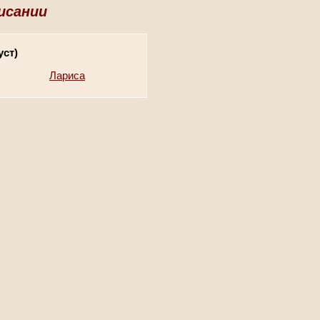
исании
уст)
Лариса