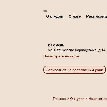
О студии
О йоге
Расписани
г.Тюмень
ул. Станислава Карнацевича, д.14,
Посмотреть на карте
Главная
>
О студии
>
Наши клас