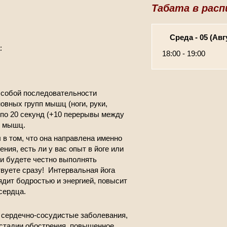
Табата в расп
Среда - 05 (Авг
:
18:00 - 19:00
 собой последовательности
овных групп мышц (ноги, руки,
в по 20 секунд (+10 перерывы между
пп мышц.
 в том, что она направлена именно
ния, есть ли у вас опыт в йоге или
сли будете честно выполнять
твуете сразу! Интервальная йога
дит бодростью и энергией, повысит
сердца.
, сердечно-сосудистые заболевания,
 стадии обострения, повышенное