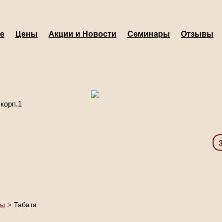
е
Цены
Акции и Новости
Семинары
Отзывы
 корп.1
сы
>
Табата