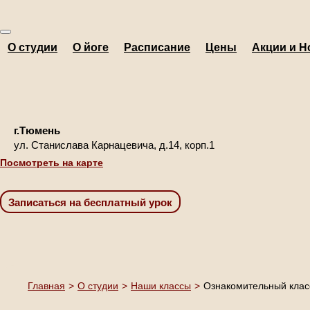
О студии
О йоге
Расписание
Цены
Акции и Н
г.Тюмень
ул. Станислава Карнацевича, д.14, корп.1
Посмотреть на карте
Главная
>
О студии
>
Наши классы
>
Ознакомительный клас