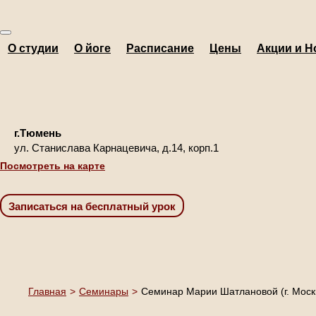
О студии
О йоге
Расписание
Цены
Акции и Н
г.Тюмень
ул. Станислава Карнацевича, д.14, корп.1
Посмотреть на карте
Главная
>
Семинары
>
Семинар Марии Шатлановой (г. Москва