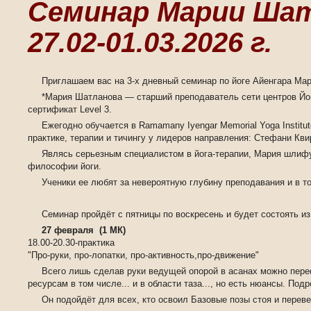
Семинар Марии Шатл
27.02-01.03.2026 г.
Приглашаем вас на 3-х дневный семинар по йоге Айенгара Ма
*Мария Шатланова — старший преподаватель сети центров Йога 
сертификат Level 3.
Ежегодно обучается в Ramamany Iyengar Memorial Yoga Institu
практике, терапии и тичингу у лидеров направления: Стефани Кв
Являсь серьезным специалистом в йога-терапии, Мария шлифу
философии йоги.
Ученики ее любят за невероятную глубину преподавания и в т
Семинар пройдёт с пятницы по воскресень и будет состоять из
27 февраля (1 МК)
18.00-20.30-практика
️"Про-руки, про-лопатки, про-активность,про-движение"
Всего лишь сделав руки ведущей опорой в асанах можно пере
ресурсам в том числе... и в области таза..., но есть нюансы. Подр
Он подойдёт для всех, кто освоил Базовые позы стоя и перев